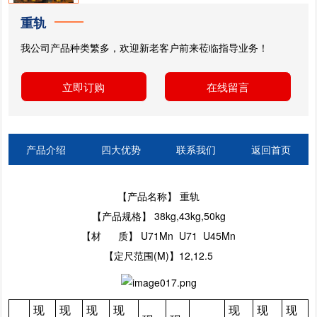
重轨
我公司产品种类繁多，欢迎新老客户前来莅临指导业务！
立即订购
在线留言
产品介绍
四大优势
联系我们
返回首页
【产品名称】 重轨
【产品规格】 38kg,43kg,50kg
【材 质】 U71Mn U71 U45Mn
【定尺范围(M)】12,12.5
现
现
现
现
现
现
现