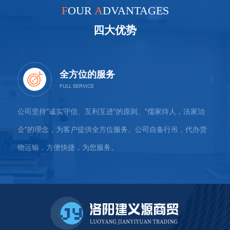
F
OUR
A
DVANTAGES
四大优势
全方位的服务
社
公司坚持"诚实守信、互利互进"的原则、"儒家待人，法家治
公司
山支
企"的理念，为客户提供全方位服务。公司自备行吊，代办货
地5
物运输，方便快捷，为您服务。
较大