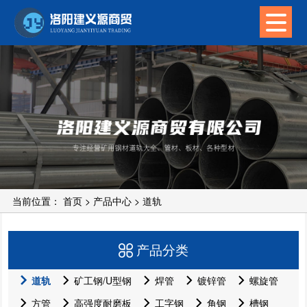
当前位置：
首页
>
产品中心
>
道轨
产品分类
道轨
矿工钢/U型钢
焊管
镀锌管
螺旋管
方管
高强度耐磨板
工字钢
角钢
槽钢