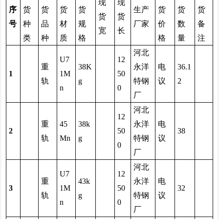
现
现
序
货
货
货
货
生产
货
货
货
货
货
号
种
品
材
规
厂家
价
数
备
宽
长
类
种
质
格
格
量
注
河北
U7
12
重
38K
永洋
电
36.1
1
1M
50
轨
g
特钢
议
2
n
0
厂
河北
12
重
45
38k
永洋
电
2
50
38
轨
Mn
g
特钢
议
0
厂
河北
U7
12
重
43k
永洋
电
3
1M
50
32
轨
g
特钢
议
n
0
厂