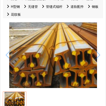
H型钢
无缝管
管缝式锚杆
道轨配件
钢板
花纹板