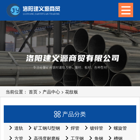
当前位置：
首页
>
产品中心
>
花纹板
产品分类
道轨
矿工钢/U型钢
焊管
镀锌管
螺旋管
方管
高强度耐磨板
工字钢
角钢
槽钢