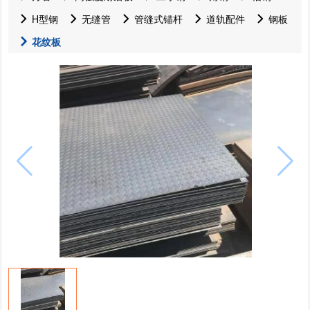
H型钢
无缝管
管缝式锚杆
道轨配件
钢板
花纹板