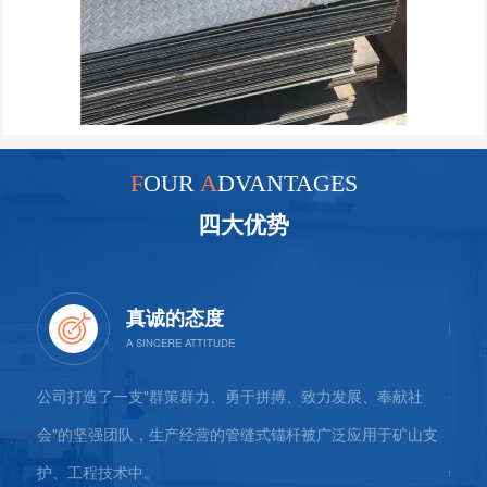
F
OUR
A
DVANTAGES
四大优势
真诚的态度
公司、
公司打造了一支"群策群力、勇于拼搏、致力发展、奉献社
公司
、杭
会"的坚强团队，生产经营的管缝式锚杆被广泛应用于矿山支
企"
护、工程技术中。
物运