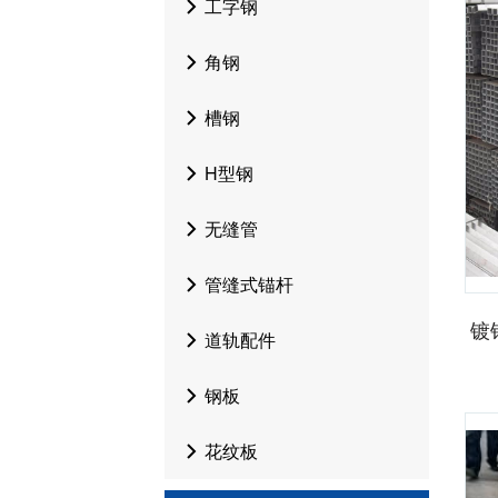
工字钢
角钢
槽钢
H型钢
无缝管
管缝式锚杆
镀
道轨配件
钢板
花纹板