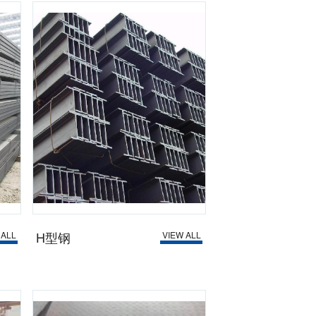
H型钢
 ALL
VIEW ALL