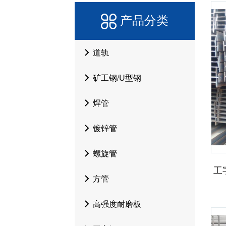
产品分类
道轨
矿工钢/U型钢
焊管
镀锌管
螺旋管
工
方管
高强度耐磨板